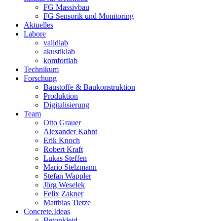
FG Massivbau
FG Sensorik und Monitoring
Aktuelles
Labore
validlab
akustiklab
komfortlab
Technikum
Forschung
Baustoffe & Baukonstruktion
Produktion
Digitalisierung
Team
Otto Grauer
Alexander Kahnt
Erik Knoch
Robert Kraft
Lukas Steffen
Mario Stelzmann
Stefan Wappler
Jörg Weselek
Felix Zakner
Matthias Tietze
Concrete.Ideas
Betonkleid