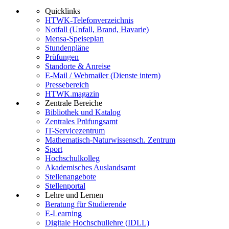
Quicklinks
HTWK-Telefonverzeichnis
Notfall (Unfall, Brand, Havarie)
Mensa-Speiseplan
Stundenpläne
Prüfungen
Standorte & Anreise
E-Mail / Webmailer (Dienste intern)
Pressebereich
HTWK.magazin
Zentrale Bereiche
Bibliothek und Katalog
Zentrales Prüfungsamt
IT-Servicezentrum
Mathematisch-Naturwissensch. Zentrum
Sport
Hochschulkolleg
Akademisches Auslandsamt
Stellenangebote
Stellenportal
Lehre und Lernen
Beratung für Studierende
E-Learning
Digitale Hochschullehre (IDLL)