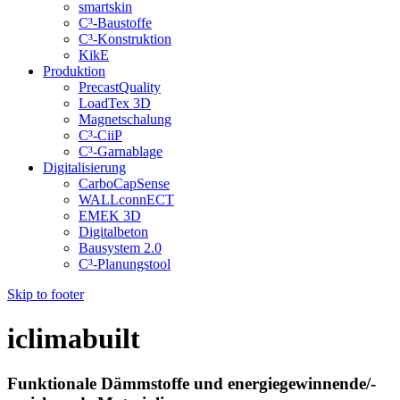
smartskin
C³-Baustoffe
C³-Konstruktion
KikE
Produktion
PrecastQuality
LoadTex 3D
Magnetschalung
C³-CiiP
C³-Garnablage
Digitalisierung
CarboCapSense
WALLconnECT
EMEK 3D
Digitalbeton
Bausystem 2.0
C³-Planungstool
Skip to footer
iclimabuilt
Funktionale Dämmstoffe und energiegewinnende/-