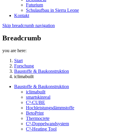
Futurium
Schulaufbau in Sierra Leone
Kontakt
Skip breadcrumb navigation
Breadcrumb
you are here:
Start
Forschung
Baustoffe & Baukonstruktion
iclimabuilt
Baustoffe & Baukonstruktion
iclimabuilt
smartskinreal
C³-CUBE
Hochleistungsdämmstoffe
BetoPrint
Thermocrete
C³-Doppelwandsystem
C³-Heating Tool