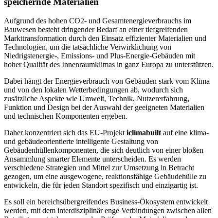
speichernde Materialien
Aufgrund des hohen CO2- und Gesamtenergieverbrauchs im
Bauwesen besteht dringender Bedarf an einer tiefgreifenden
Markttransformation durch den Einsatz effizienter Materialien und
Technologien, um die tatsächliche Verwirklichung von
Niedrigstenergie-, Emissions- und Plus-Energie-Gebäuden mit
hoher Qualität des Innenraumklimas in ganz Europa zu unterstützen.
Dabei hängt der Energieverbrauch von Gebäuden stark vom Klima
und von den lokalen Wetterbedingungen ab, wodurch sich
zusätzliche Aspekte wie Umwelt, Technik, Nutzererfahrung,
Funktion und Design bei der Auswahl der geeigneten Materialien
und technischen Komponenten ergeben.
Daher konzentriert sich das EU-Projekt
iclimabuilt
auf eine klima-
und gebäudeorientierte intelligente Gestaltung von
Gebäudenhüllenkomponenten, die sich deutlich von einer bloßen
Ansammlung smarter Elemente unterscheiden. Es werden
verschiedene Strategien und Mittel zur Umsetzung in Betracht
gezogen, um eine ausgewogene, reaktionsfähige Gebäudehülle zu
entwickeln, die für jeden Standort spezifisch und einzigartig ist.
Es soll ein bereichsübergreifendes Business-Ökosystem entwickelt
werden, mit dem interdisziplinär enge Verbindungen zwischen allen