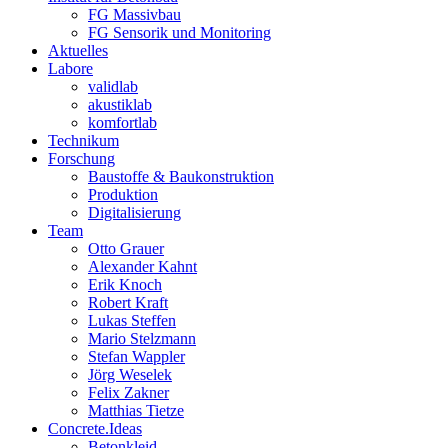
FG Massivbau
FG Sensorik und Monitoring
Aktuelles
Labore
validlab
akustiklab
komfortlab
Technikum
Forschung
Baustoffe & Baukonstruktion
Produktion
Digitalisierung
Team
Otto Grauer
Alexander Kahnt
Erik Knoch
Robert Kraft
Lukas Steffen
Mario Stelzmann
Stefan Wappler
Jörg Weselek
Felix Zakner
Matthias Tietze
Concrete.Ideas
Betonkleid