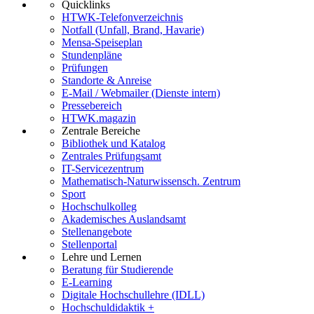
Quicklinks
HTWK-Telefonverzeichnis
Notfall (Unfall, Brand, Havarie)
Mensa-Speiseplan
Stundenpläne
Prüfungen
Standorte & Anreise
E-Mail / Webmailer (Dienste intern)
Pressebereich
HTWK.magazin
Zentrale Bereiche
Bibliothek und Katalog
Zentrales Prüfungsamt
IT-Servicezentrum
Mathematisch-Naturwissensch. Zentrum
Sport
Hochschulkolleg
Akademisches Auslandsamt
Stellenangebote
Stellenportal
Lehre und Lernen
Beratung für Studierende
E-Learning
Digitale Hochschullehre (IDLL)
Hochschuldidaktik +