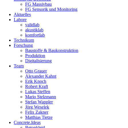
FG Massivbau
FG Sensorik und Monitoring
Aktuelles
Labore
validlab
akustiklab
komfortlab
Technikum
Forschung
Baustoffe & Baukonstruktion
Produktion
Digitalisierung
Team
Otto Grauer
Alexander Kahnt
Erik Knoch
Robert Kraft
Lukas Steffen
Mario Stelzmann
Stefan Wappler
Jörg Weselek
Felix Zakner
Matthias Tietze
Concrete.Ideas
Betonkleid