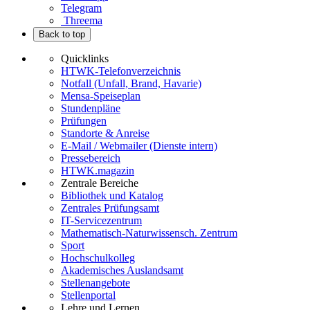
Telegram
Threema
Back to top
Quicklinks
HTWK-Telefonverzeichnis
Notfall (Unfall, Brand, Havarie)
Mensa-Speiseplan
Stundenpläne
Prüfungen
Standorte & Anreise
E-Mail / Webmailer (Dienste intern)
Pressebereich
HTWK.magazin
Zentrale Bereiche
Bibliothek und Katalog
Zentrales Prüfungsamt
IT-Servicezentrum
Mathematisch-Naturwissensch. Zentrum
Sport
Hochschulkolleg
Akademisches Auslandsamt
Stellenangebote
Stellenportal
Lehre und Lernen