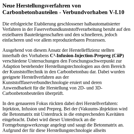
Neue Herstellungsverfahren von
Carbonbetonbauteilen - Verbundvorhaben V-I.10
Die erfolgreiche Etablierung geschlossener halbautomatisierter
Verfahren in der Faserverbundkunststoffverarbeitung beruht auf den
erzielbaren Bauteileigenschaften und den schnelleren, jedoch
einfacheren und vor allem reproduzierbaren Prozessen.
Ausgehend von diesem Ansatz der Herstelleffizienz stellten
innerhalb des Vorhabens
C³‑Infusion‑Injection‑Prepreg (CiiP)
verschiedene Untersuchungen den Forschungsschwerpunkt zur
Adaption bestehender Herstellungstechnologien aus dem Bereich
der Kunststofftechnik in den Carbonbetonbau dar. Dabei wurden
geeignete Herstellverfahren aus der
Kunststofffaserverbundtechnologie eruiert und deren
Anwendbarkeit für die Herstellung von 2D- und 3D-
Carbonbetonbeuteilen überprüft.
In den genaueren Fokus rückten dabei drei Herstellverfahren:
Injektion, Infusion und Prepreg. Bei der (Vakuums-)Injektion wird
die Betonmatrix mit Unterdruck in die entsprechenden Kavitäten
eingebracht. Dabei wird dieser Unterdruck an die
Formgebungswerkzeuge angelegt und saugt die Betonmatrix an.
Aufgrund der für diese Herstellungstechnologie allseits