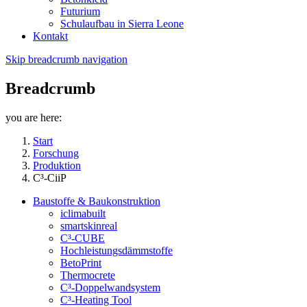
Futurium
Schulaufbau in Sierra Leone
Kontakt
Skip breadcrumb navigation
Breadcrumb
you are here:
Start
Forschung
Produktion
C³-CiiP
Baustoffe & Baukonstruktion
iclimabuilt
smartskinreal
C³-CUBE
Hochleistungsdämmstoffe
BetoPrint
Thermocrete
C³-Doppelwandsystem
C³-Heating Tool