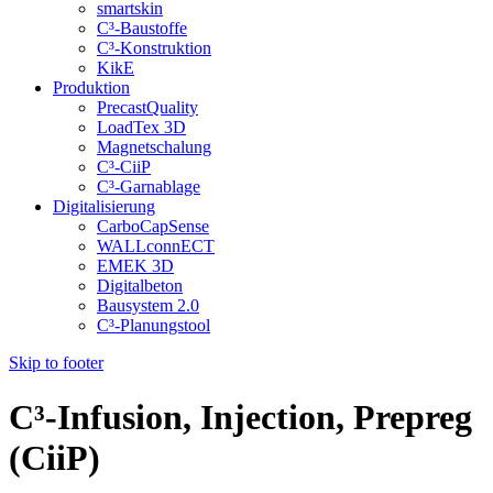
smartskin
C³-Baustoffe
C³-Konstruktion
KikE
Produktion
PrecastQuality
LoadTex 3D
Magnetschalung
C³-CiiP
C³-Garnablage
Digitalisierung
CarboCapSense
WALLconnECT
EMEK 3D
Digitalbeton
Bausystem 2.0
C³-Planungstool
Skip to footer
C³-Infusion, Injection, Prepreg
(CiiP)