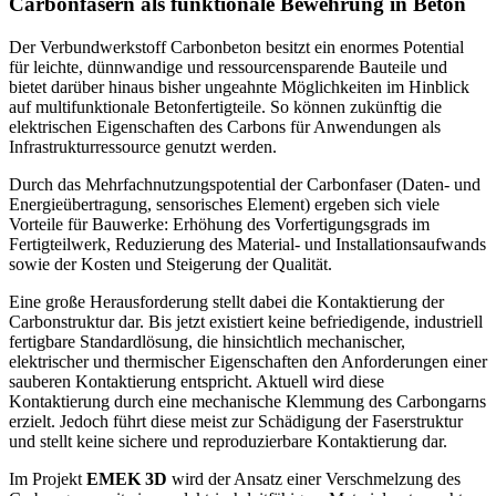
Carbonfasern als funktionale Bewehrung in Beton
Der Verbundwerkstoff Carbonbeton besitzt ein enormes Potential
für leichte, dünnwandige und ressourcensparende Bauteile und
bietet darüber hinaus bisher ungeahnte Möglichkeiten im Hinblick
auf multifunktionale Betonfertigteile. So können zukünftig die
elektrischen Eigenschaften des Carbons für Anwendungen als
Infrastrukturressource genutzt werden.
Durch das Mehrfachnutzungspotential der Carbonfaser (Daten- und
Energieübertragung, sensorisches Element) ergeben sich viele
Vorteile für Bauwerke: Erhöhung des Vorfertigungsgrads im
Fertigteilwerk, Reduzierung des Material- und Installationsaufwands
sowie der Kosten und Steigerung der Qualität.
Eine große Herausforderung stellt dabei die Kontaktierung der
Carbonstruktur dar. Bis jetzt existiert keine befriedigende, industriell
fertigbare Standardlösung, die hinsichtlich mechanischer,
elektrischer und thermischer Eigenschaften den Anforderungen einer
sauberen Kontaktierung entspricht. Aktuell wird diese
Kontaktierung durch eine mechanische Klemmung des Carbongarns
erzielt. Jedoch führt diese meist zur Schädigung der Faserstruktur
und stellt keine sichere und reproduzierbare Kontaktierung dar.
Im Projekt
EMEK 3D
wird der Ansatz einer Verschmelzung des