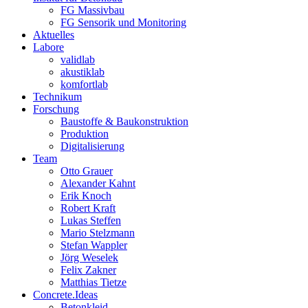
FG Massivbau
FG Sensorik und Monitoring
Aktuelles
Labore
validlab
akustiklab
komfortlab
Technikum
Forschung
Baustoffe & Baukonstruktion
Produktion
Digitalisierung
Team
Otto Grauer
Alexander Kahnt
Erik Knoch
Robert Kraft
Lukas Steffen
Mario Stelzmann
Stefan Wappler
Jörg Weselek
Felix Zakner
Matthias Tietze
Concrete.Ideas
Betonkleid