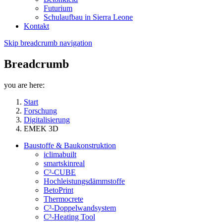
Futurium
Schulaufbau in Sierra Leone
Kontakt
Skip breadcrumb navigation
Breadcrumb
you are here:
Start
Forschung
Digitalisierung
EMEK 3D
Baustoffe & Baukonstruktion
iclimabuilt
smartskinreal
C³-CUBE
Hochleistungsdämmstoffe
BetoPrint
Thermocrete
C³-Doppelwandsystem
C³-Heating Tool