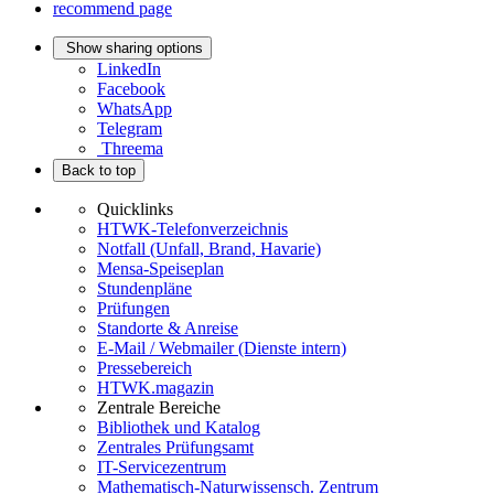
recommend page
Show sharing options
LinkedIn
Facebook
WhatsApp
Telegram
Threema
Back to top
Quicklinks
HTWK-Telefonverzeichnis
Notfall (Unfall, Brand, Havarie)
Mensa-Speiseplan
Stundenpläne
Prüfungen
Standorte & Anreise
E-Mail / Webmailer (Dienste intern)
Pressebereich
HTWK.magazin
Zentrale Bereiche
Bibliothek und Katalog
Zentrales Prüfungsamt
IT-Servicezentrum
Mathematisch-Naturwissensch. Zentrum