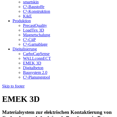
smartskin
C³-Baustoffe
C³-Konstruktion
KikE
Produktion
PrecastQuality
LoadTex 3D
Magnetschalung
C³-CiiP
C³-Garnablage
Digitalisierung
CarboCapSense
WALLconnECT
EMEK 3D
Digitalbeton
Bausystem 2.0
C³-Planungstool
Skip to footer
EMEK 3D
Materialsystem zur elektrischen Kontaktierung von