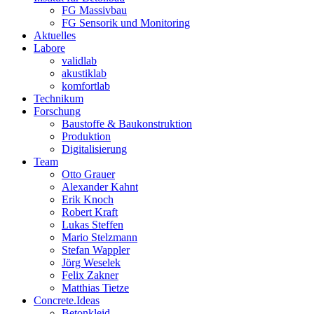
FG Massivbau
FG Sensorik und Monitoring
Aktuelles
Labore
validlab
akustiklab
komfortlab
Technikum
Forschung
Baustoffe & Baukonstruktion
Produktion
Digitalisierung
Team
Otto Grauer
Alexander Kahnt
Erik Knoch
Robert Kraft
Lukas Steffen
Mario Stelzmann
Stefan Wappler
Jörg Weselek
Felix Zakner
Matthias Tietze
Concrete.Ideas
Betonkleid