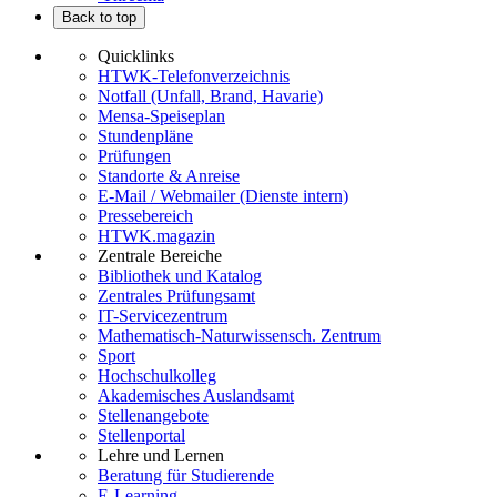
Back to top
Quicklinks
HTWK-Telefonverzeichnis
Notfall (Unfall, Brand, Havarie)
Mensa-Speiseplan
Stundenpläne
Prüfungen
Standorte & Anreise
E-Mail / Webmailer (Dienste intern)
Pressebereich
HTWK.magazin
Zentrale Bereiche
Bibliothek und Katalog
Zentrales Prüfungsamt
IT-Servicezentrum
Mathematisch-Naturwissensch. Zentrum
Sport
Hochschulkolleg
Akademisches Auslandsamt
Stellenangebote
Stellenportal
Lehre und Lernen
Beratung für Studierende
E-Learning