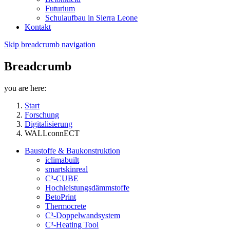
Futurium
Schulaufbau in Sierra Leone
Kontakt
Skip breadcrumb navigation
Breadcrumb
you are here:
Start
Forschung
Digitalisierung
WALLconnECT
Baustoffe & Baukonstruktion
iclimabuilt
smartskinreal
C³-CUBE
Hochleistungsdämmstoffe
BetoPrint
Thermocrete
C³-Doppelwandsystem
C³-Heating Tool