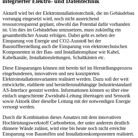
integrierter Elektro- und Datentechnik
Aktuell wird bei der Elektroinstallationstechnik, die im Gebäudebau
vorrangig eingesetzt wird, noch nicht ausreichend
ressourcensparend geplant, obwohl das Potential dafür vorhanden
ist. Um dies im Gebäudebau umzusetzen, muss zukünftig ein
gesamtheitlicher Ansatz erfolgen. Dabei geht es neben der
Einsparung von Energie und CO2-Ausstoß bei der
Baustoffherstellung auch die Einsparung von elektrotechnischen
Komponenten in der Bau- und Installationsphase wie Kabel,
Kabelkanäle, Installationsleitungen, Schaltkästen etc.
Diese Einsparungen können mit bereits tief im Herstellungsprozess
eingebundenen, innovativen und neu konzipierten
Elektroinstallationsvarianten realisiert werden. Dazu soll der weit
entwickelte, etablierte und herstellerunabhängige Industriestandard
AS-Interface genutzt werden. Informationen können so über eine
einfach ungeschirmte Zweidraht-Leitung übertragen und Sensorik
sowie Aktorik über dieselbe Leitung mit der notwendigen Energie
versorgt werden.
Durch die Kombination dieses Ansatzes mit dem innovativen
Hochleistungswerkstoff Carbonbeton, der unter anderem deutlich
dünnere Wände zulässt, wird eine bis heute noch nicht erreichte
Einsparung von Baustoffen und Installationskomponenten realisiert.