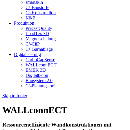
smartskin
C³-Baustoffe
C³-Konstruktion
KikE
Produktion
PrecastQuality
LoadTex 3D
Magnetschalung
C³-CiiP
C³-Garnablage
Digitalisierung
CarboCapSense
WALLconnECT
EMEK 3D
Digitalbeton
Bausystem 2.0
C³-Planungstool
Skip to footer
WALLconnECT
Ressourceneffiziente Wandkonstruktionen mit