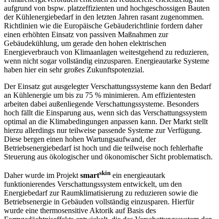
aufgrund von bspw. platzeffizienten und hochgeschossigen Bauten
der Kühlenergiebedarf in den letzten Jahren rasant zugenommen.
Richtlinien wie die Europäische Gebäuderichtlinie fordern daher
einen erhöhten Einsatz von passiven Maßnahmen zur
Gebäudekühlung, um gerade den hohen elektrischen
Energieverbrauch von Klimaanlagen weitestgehend zu reduzieren,
wenn nicht sogar vollständig einzusparen. Energieautarke Systeme
haben hier ein sehr großes Zukunftspotenzial.
Der Einsatz gut ausgelegter Verschattungssysteme kann den Bedarf
an Kühlenergie um bis zu 75 % minimieren. Am effizientesten
arbeiten dabei außenliegende Verschattungssysteme. Besonders
hoch fällt die Einsparung aus, wenn sich das Verschattungssystem
optimal an die Klimabedingungen anpassen kann. Der Markt stellt
hierzu allerdings nur teilweise passende Systeme zur Verfügung.
Diese bergen einen hohen Wartungsaufwand, der
Betriebsenergiebedarf ist hoch und die teilweise noch fehlerhafte
Steuerung aus ökologischer und ökonomischer Sicht problematisch.
skin
Daher wurde im Projekt
smart
ein energieautark
funktionierendes Verschattungssystem entwickelt, um den
Energiebedarf zur Raumklimatisierung zu reduzieren sowie die
Betriebsenergie in Gebäuden vollständig einzusparen. Hierfür
wurde eine thermosensitive Aktorik auf Basis des