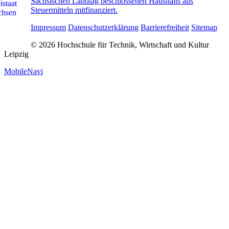
Sächsischen Landtag beschlossenen Haushalts aus
Steuermitteln mitfinanziert.
Impressum
Datenschutzerklärung
Barrierefreiheit
Sitemap
© 2026 Hochschule für Technik, Wirtschaft und Kultur
Leipzig
MobileNavi