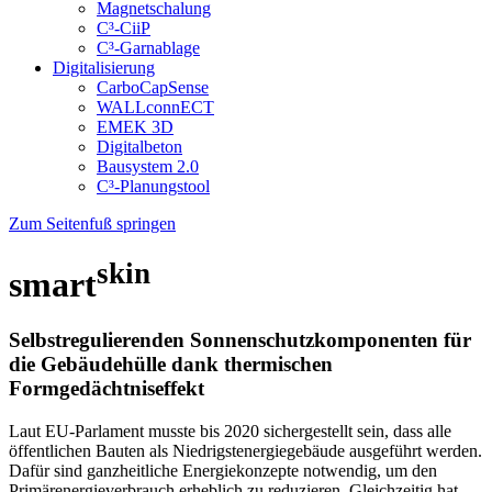
Magnetschalung
C³-CiiP
C³-Garnablage
Digitalisierung
CarboCapSense
WALLconnECT
EMEK 3D
Digitalbeton
Bausystem 2.0
C³-Planungstool
Zum Seitenfuß springen
skin
smart
Selbstregulierenden Sonnenschutzkomponenten für
die Gebäudehülle dank thermischen
Formgedächtniseffekt
Laut EU-Parlament musste bis 2020 sichergestellt sein, dass alle
öffentlichen Bauten als Niedrigstenergiegebäude ausgeführt werden.
Dafür sind ganzheitliche Energiekonzepte notwendig, um den
Primärenergieverbrauch erheblich zu reduzieren. Gleichzeitig hat