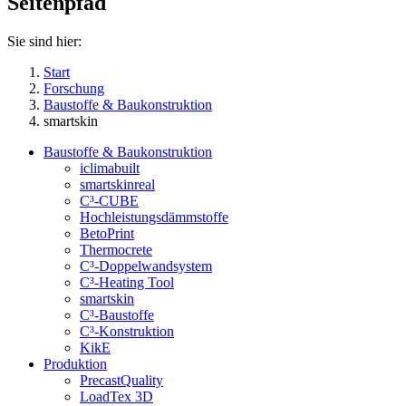
Seitenpfad
Sie sind hier:
Start
Forschung
Baustoffe & Baukonstruktion
smartskin
Baustoffe & Baukonstruktion
iclimabuilt
smartskinreal
C³-CUBE
Hochleistungsdämmstoffe
BetoPrint
Thermocrete
C³-Doppelwandsystem
C³-Heating Tool
smartskin
C³-Baustoffe
C³-Konstruktion
KikE
Produktion
PrecastQuality
LoadTex 3D