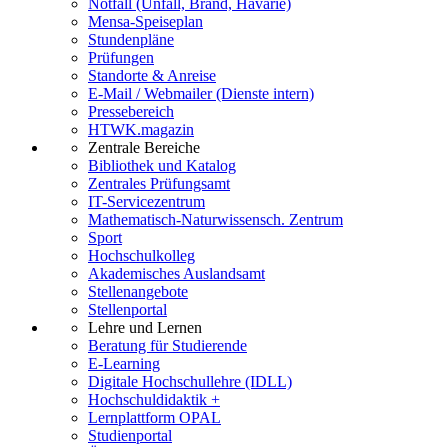
Notfall (Unfall, Brand, Havarie)
Mensa-Speiseplan
Stundenpläne
Prüfungen
Standorte & Anreise
E-Mail / Webmailer (Dienste intern)
Pressebereich
HTWK.magazin
Zentrale Bereiche
Bibliothek und Katalog
Zentrales Prüfungsamt
IT-Servicezentrum
Mathematisch-Naturwissensch. Zentrum
Sport
Hochschulkolleg
Akademisches Auslandsamt
Stellenangebote
Stellenportal
Lehre und Lernen
Beratung für Studierende
E-Learning
Digitale Hochschullehre (IDLL)
Hochschuldidaktik +
Lernplattform OPAL
Studienportal