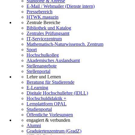
Standorte & Anreise
E-Mail / Webmailer (Dienste intern)
Pressebereich
HTWK.magazin
Zentrale Bereiche
Bibliothek und Katalog
Zentrales Prüfungsamt
IT-Servicezentrum
Mathematisch-Naturwissensch. Zentrum
Sport
Hochschulkolleg
Akademisches Auslandsamt
Stellenangebote
Stellenportal
Lehre und Lernen
Beratung für Studierende
E-Learning
Digitale Hochschullehre (IDLL)
Hochschuldidaktik +
Lernplattform OPAL
Studienportal
Öffentliche Vorlesungen
engagiert & verbunden
Alumni
Graduiertenzentrum (GradZ)