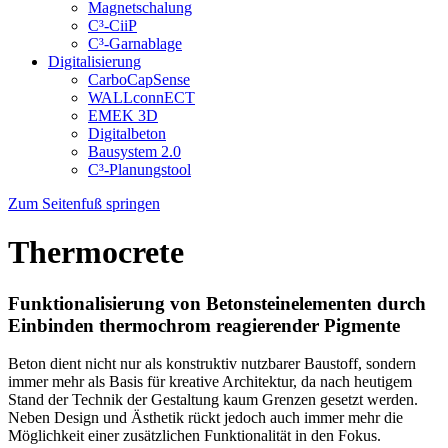
Magnetschalung
C³-CiiP
C³-Garnablage
Digitalisierung
CarboCapSense
WALLconnECT
EMEK 3D
Digitalbeton
Bausystem 2.0
C³-Planungstool
Zum Seitenfuß springen
Thermocrete
Funktionalisierung von Betonsteinelementen durch
Einbinden thermochrom reagierender Pigmente
Beton dient nicht nur als konstruktiv nutzbarer Baustoff, sondern
immer mehr als Basis für kreative Architektur, da nach heutigem
Stand der Technik der Gestaltung kaum Grenzen gesetzt werden.
Neben Design und Ästhetik rückt jedoch auch immer mehr die
Möglichkeit einer zusätzlichen Funktionalität in den Fokus.