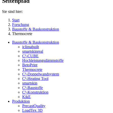
Seitenpfad
Sie sind hier:
Start
Forschung
Baustoffe & Baukonstruktion
Thermocrete
Baustoffe & Baukonstruktion
iclimabuilt
smartskinreal
C³-CUBE
Hochleistungsdämmstoffe
BetoPrint
Thermocrete
C³-Doppelwandsystem
C³-Heating Tool
smartskin
C³-Baustoffe
C³-Konstruktion
KikE
Produktion
PrecastQuality
LoadTex 3D